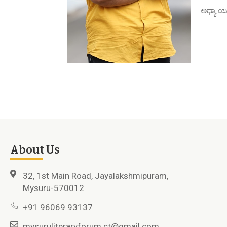
ಅಧ್ಯಾ ಯವನ
About Us
32, 1st Main Road, Jayalakshmipuram,
Mysuru-570012
+91 96069 93137
mysuruliteraryforum.ct@gmail.com