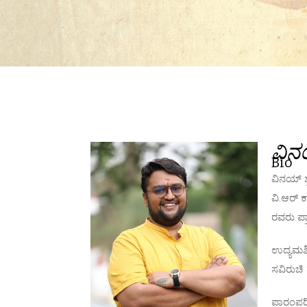
ವಿನ
Bio
ವಿನಯ್ ಶ
ವಿ.ಆರ್ ಕ
ರವರು ಪ್ರ
ಉದ್ಯಮಶೀ
ಸವಿರುಚಿ 
ಪಾರಂಪರಿ