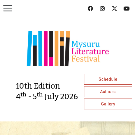
Schedule
10th Edition
Authors
th
th
4
- 5
July 2026
Gallery