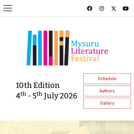
Schedule
10th Edition
Authors
th
th
4
- 5
July 2026
Gallery