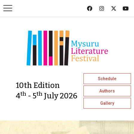
Schedule
10th Edition
Authors
th
th
4
- 5
July 2026
Gallery