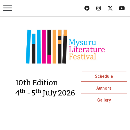
Schedule
10th Edition
Authors
th
th
4
- 5
July 2026
Gallery