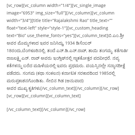
[vc_row][vc_column width=”1/4″][vc_single_image
image=”6953″ img_size=”full”][/vc_column][vc_column
width=”3/4″][title title=”Rajalakshmi Rao” title_text=””
float=”text-left” style=”style-1″][vc_custom_heading
text=”Bio” use_theme_fonts=”yes”][vc_column_text]ಬಿ.ಎಂ.ಶ್ರೀ
ಅವರ ಮೊಮ್ಮಗಳಾದ ಇವರ ಜನಿಸಿದ್ದು, 1934 ಡಿಸೆಂಬರ್‌
18ರಂದು,ಬೆಂಗಳೂರಿನಲ್ಲಿ. ತಂದೆ ಎನ್.ಡಿ.ಎನ್.ರಾವ್, ತಾಯಿ ತಂಗಮ್ಮ. ಕತೆಗಾರ್ತಿ
ರಾಜಲಕ್ಷ್ಮಿ ಎನ್. ರಾವ್ ಅವರು ಇಂಗ್ಲಿಷ್‌ನಲ್ಲಿ ಸ್ನಾತಕೋತ್ತರ ಪದವೀಧರೆ. ನವ್ಯ
ಕತೆಗಳನ್ನು ಬರೆದ ಮಹಿಳೆಯರಲ್ಲಿ ಇವರು ಪ್ರಥಮರು. ವಯಸ್ಸಿನಲ್ಲೇ ಸನ್ಯಾಸದೀಕ್ಷೆ
ಪಡೆದರು. ಸಂಗಮ (ಕಥಾ ಸಂಕಲನ) ಕರ್ನಾಟಕ ಸರಕಾರದಿಂದ 1985ರಲ್ಲಿ
ಮರುಪ್ರಕಾಶನಗೊಂಡಿತು. ಸೇಬಿನ ಗಿಡ (ಅನುವಾದ)
ಅವರ ಮುಖ್ಯ ಕೃತಿಗಳು[/vc_column_text][/vc_column][/vc_row]
[vc_row][vc_column][vc_column_text]
[/vc_column_text][/vc_column][/vc_row]